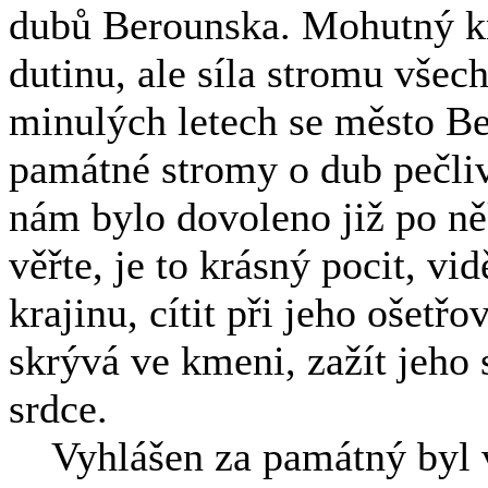
dubů Berounska. Mohutný k
dutinu, ale síla stromu vše
minulých letech se město Be
památné stromy o dub pečlivě
nám bylo dovoleno již po něk
věřte, je to krásný pocit, vi
krajinu, cítit při jeho ošetř
skrývá ve kmeni, zažít jeho s
srdce.
Vyhlášen za památný byl v 