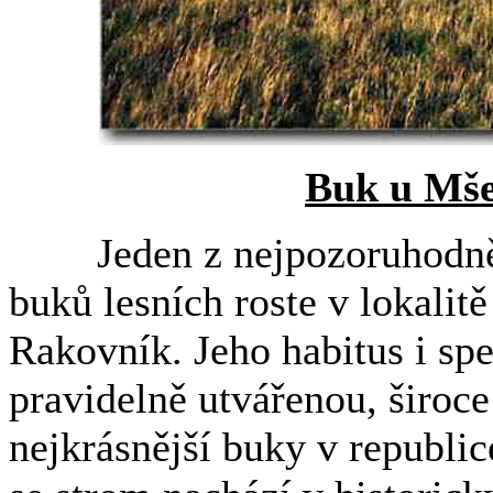
Buk u Mše
Jeden z nejpozoruhodnější
buků lesních roste v lokali
Rakovník. Jeho habitus i spe
pravidelně utvářenou, široc
nejkrásnější buky v republic